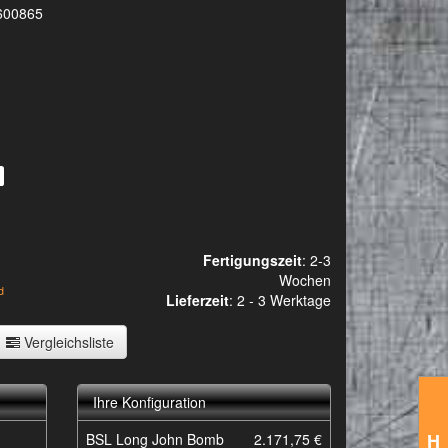
600865
Fertigungszeit
: 2-3
Wochen
d
Lieferzeit
:
2 - 3 Werktage
Vergleichsliste
Ihre Konfiguration
H
BSL Long John Bomb
2.171,75 €