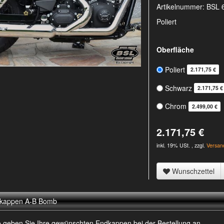
Artikelnummer:
BSL 
Poliert
Oberfläche
Poliert
2.171,75 €
Schwarz
2.171,75 €
Chrom
2.499,00 €
2.171,75 €
inkl. 19% USt. , zzgl.
Versan
Wunschzettel
kappen A-B Bomb
te geben Sie Ihre gewünschten Endkappen bei der Bestellung an.