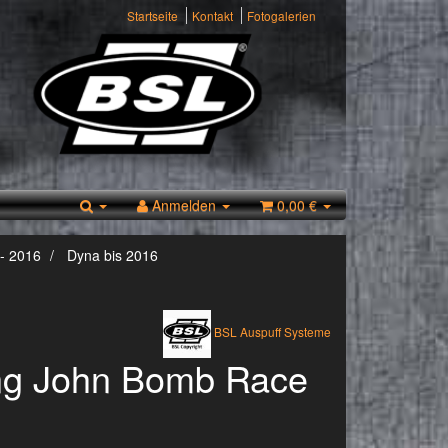
Startseite
Kontakt
Fotogalerien
Anmelden
0,00 €
- 2016
Dyna bis 2016
BSL Auspuff Systeme
ng John Bomb Race