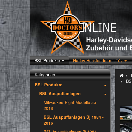
BSL Produkte
Harley Heckfender mit Tüv
Kategorien
BS
BSL Produkte
BSL Auspuffanlagen
Milwaukee-Eight Modelle ab
2018
BSL Auspuffanlagen Bj.1984 -
2016
BSL Auspuffanlagen Bj.1984 -