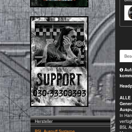
Bes
Aufg
komm
Headp
ALLE 
Gener
Auspu
In Han
Hersteller
verfüg
BSL Au
BSL Auspuff Systeme