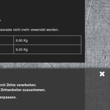
7
-Fussraste nicht mehr vewendet werden.
9,90 Kg
9,00
Kg
h Dritte verarbeiten.
h Drittanbeiter zuzustimmen.
 anpassen.