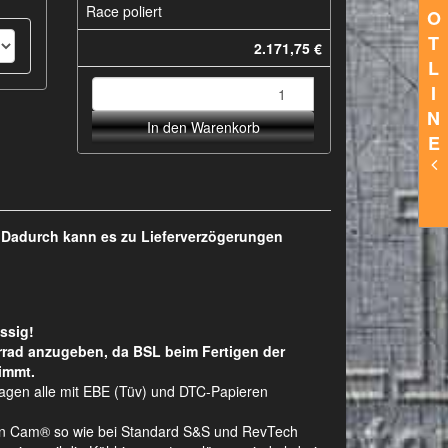
Race poliert
O
T
2.171,75 €
L
I
N
In den Warenkorb
E
. Dadurch kann es zu Lieferverzögerungen
ssig!
rrad anzugeben, da BSL beim Fertigen der
immt.
lagen alle mit EBE (Tüv) und DTC-Papieren
Twin Cam® so wie bei Standard S&S und RevTech