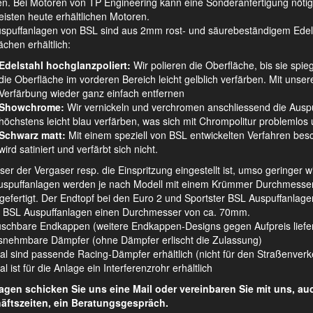
n. Bei Motoren von TP Engineering kann eine Sonderanfertigung nötig s
isten heute erhältlichen Motoren.
uspuffanlagen von BSL sind aus 2mm rost- und säurebeständigem Edelsta
ächen erhältlich:
Edelstahl hochglanzpoliert:
Wir polieren die Oberfläche, bis sie spie
die Oberfläche im vorderen Bereich leicht gelblich verfärben. Mit unsere
Verfärbung wieder ganz einfach entfernen
Showchrome:
Wir vernickeln und verchromen anschliessend die Auspu
höchstens leicht blau verfärben, was sich mit Chrompolitur problemlos u
Schwarz matt:
Mit einem speziell von BSL entwickelten Verfahren besch
wird satiniert und verfärbt sich nicht.
ser der Vergaser resp. die Einspritzung eingestellt ist, umso geringer 
spuffanlagen werden je nach Modell mit einem Krümmer Durchmesser v
 gefertigt. Der Endtopf bei den Euro 2 und Sportster BSL Auspuffanl
 BSL Auspuffanlagen einen Durchmesser von ca. 70mm.
schbare Endkappen (weitere Endkappen-Designs gegen Aufpreis liefe
nehmbare Dämpfer (ohne Dämpfer erlischt die Zulassung)
al sind passende Racing-Dämpfer erhältlich (nicht für den Straßenver
l ist für die Anlage ein Interferenzrohr erhältlich
ragen schicken Sie uns eine Mail oder vereinbaren Sie mit uns, a
äftszeiten, ein Beratungsgespräch.