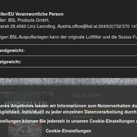
ller/EU Verantwortliche Person
ller: BSL Products GmbH,
erstr.28,4060 Linz-Leonding, Austria,office@bsl.at,0043(0)732/370 14
nigen BSL-Auspuffanlagen kann der originale Luftfilter und die Sozius
andgewicht:
kelgewicht:
BSL-AUSPUFF
BSL
eres Angebotes lassen wir Informationen zum Nutzerverhalten durc
Markenrechtliche Informationen
öglichkeit, individuell zu jeder einzelnen Datenverarbeitung durc
Partnerlinks
stellungen können Sie jederzeit in unseren Cookie-Einstellungen
Cookie-Einstellungen