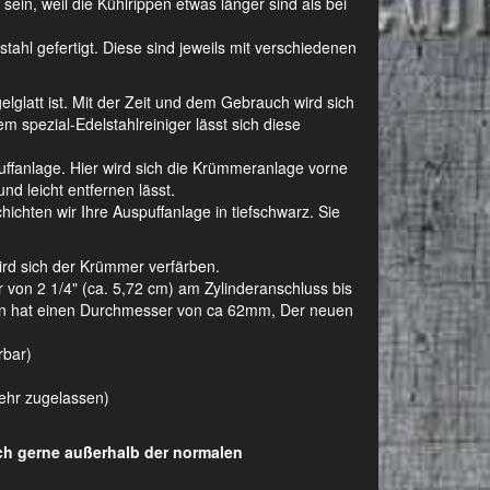
ein, weil die Kühlrippen etwas länger sind als bei
hl gefertigt. Diese sind jeweils mit verschiedenen
gelglatt ist. Mit der Zeit und dem Gebrauch wird sich
m spezial-Edelstahlreiniger lässt sich diese
ffanlage. Hier wird sich die Krümmeranlage vorne
nd leicht entfernen lässt.
ichten wir Ihre Auspuffanlage in tiefschwarz. Sie
wird sich der Krümmer verfärben.
on 2 1/4" (ca. 5,72 cm) am Zylinderanschluss bis
agen hat einen Durchmesser von ca 62mm, Der neuen
rbar)
kehr zugelassen)
uch gerne außerhalb der normalen