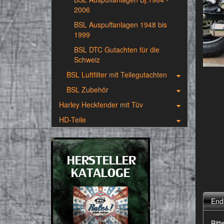
2006
BSL Auspuffanlagen 1948 bis
1999
BSL DTC Gutachten für die
Schweiz
BSL Luftfilter mit Teilegutachten
BSL Zubehör
Harley Heckfender mit Tüv
HD-Teile
End
Bit