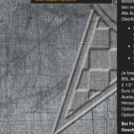
Motore
den me
Alle A
Oberfl
Je bes
BSL Au
2 1/2"
Euro 3
Austau
Heraus
Option
Optiona
Bei F
Gesch