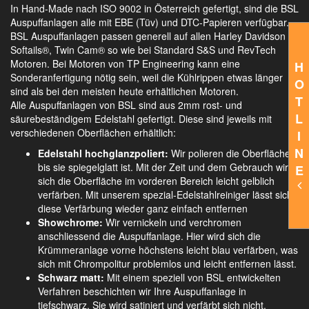
In Hand-Made nach ISO 9002 in Österreich gefertigt, sind die BSL
Auspuffanlagen alle mit EBE (Tüv) und DTC-Papieren verfügbar.
BSL Auspuffanlagen passen generell auf allen Harley Davidson
Softails®, Twin Cam® so wie bei Standard S&S und RevTech
Motoren. Bei Motoren von TP Engineering kann eine
H
Sonderanfertigung nötig sein, weil die Kühlrippen etwas länger
O
sind als bei den meisten heute erhältlichen Motoren.
T
Alle Auspuffanlagen von BSL sind aus 2mm rost- und
L
säurebeständigem Edelstahl gefertigt. Diese sind jeweils mit
verschiedenen Oberflächen erhältlich:
I
N
Edelstahl hochglanzpoliert:
Wir polieren die Oberfläche,
bis sie spiegelglatt ist. Mit der Zeit und dem Gebrauch wird
E
sich die Oberfläche im vorderen Bereich leicht gelblich
verfärben. Mit unserem spezial-Edelstahlreiniger lässt sich
diese Verfärbung wieder ganz einfach entfernen
Showchrome:
Wir vernickeln und verchromen
anschliessend die Auspuffanlage. Hier wird sich die
Krümmeranlage vorne höchstens leicht blau verfärben, was
sich mit Chrompolitur problemlos und leicht entfernen lässt.
Schwarz matt:
Mit einem speziell von BSL entwickelten
Verfahren beschichten wir Ihre Auspuffanlage in
tiefschwarz. Sie wird satiniert und verfärbt sich nicht.