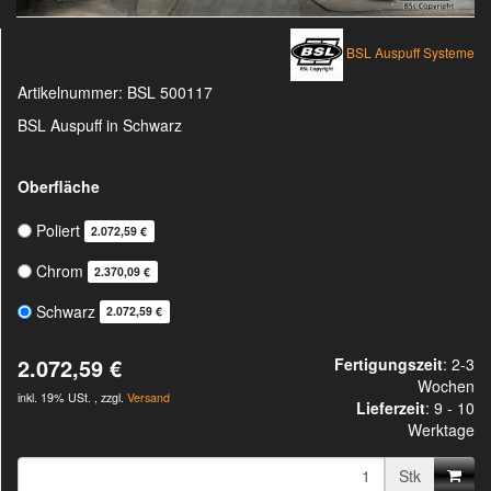
BSL Auspuff Systeme
Artikelnummer:
BSL 500117
BSL Auspuff in Schwarz
Oberfläche
Poliert
2.072,59 €
Chrom
2.370,09 €
Schwarz
2.072,59 €
2.072,59 €
Fertigungszeit
: 2-3
Wochen
inkl. 19% USt. , zzgl.
Versand
Lieferzeit
:
9 - 10
Werktage
Stk