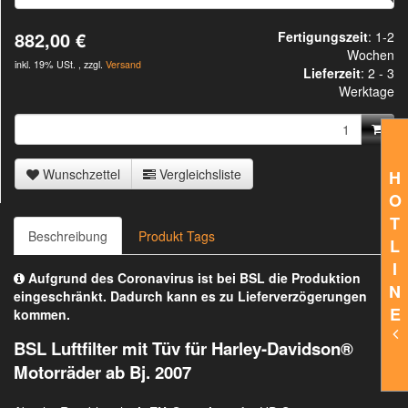
882,00 €
Fertigungszeit
: 1-2
Wochen
inkl. 19% USt. , zzgl.
Versand
Lieferzeit
:
2 - 3
Werktage
Wunschzettel
Vergleichsliste
H
O
T
Beschreibung
Produkt Tags
L
I
Aufgrund des Coronavirus ist bei BSL die Produktion
N
eingeschränkt. Dadurch kann es zu Lieferverzögerungen
E
kommen.
BSL Luftfilter mit Tüv für Harley-Davidson®
Motorräder ab Bj. 2007