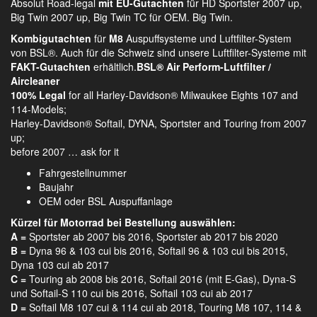
Absolut Road-legal
mit EU-Gutachten
für HD Sportster 2007 up,
Big Twin 2007 up, Big Twin TC für OEM. Big Twin.
Kombigutachten
für
M8
Auspuffsysteme und Luftfilter-System
von BSL®. Auch für die Schweiz sind unsere Luftfilter-Systeme mit
FAKT-Gutachten
erhältlich.
BSL® Air Perform-Luftfilter /
Aircleaner
100% Legal
for all Harley-Davidson® Milwaukee Eights 107 and
114-Models;
Harley-Davidson® Softail, DYNA, Sportster and Touring from 2007
up;
before 2007 … ask for it
Fahrgestellnummer
Baujahr
OEM oder BSL Auspuffanlage
Kürzel für Motorrad bei Bestellung auswählen:
A =
Sportster ab 2007 bis 2016, Sportster ab 2017 bis 2020
B =
Dyna 96 & 103 cui bis 2016, Softail 96 & 103 cui bis 2015,
Dyna 103 cui ab 2017
C =
Touring ab 2008 bis 2016, Softail 2016 (mit E-Gas), Dyna-S
und Softail-S 110 cui bis 2016, Softail 103 cui ab 2017
D =
Softail M8 107 cui & 114 cui ab 2018, Touring M8 107, 114 &