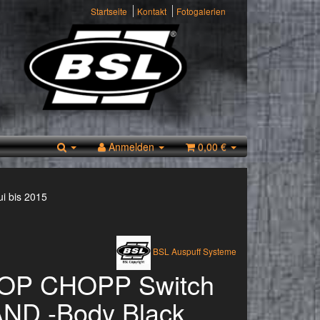
Startseite
Kontakt
Fotogalerien
Anmelden
0,00 €
ui bis 2015
BSL Auspuff Systeme
OP CHOPP Switch
ND -Body Black