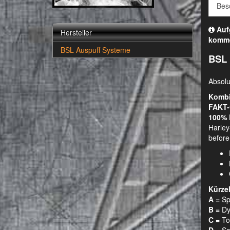
Bes
Aufg
Hersteller
komm
BSL Auspuff Systeme
BSL 
Absolu
Kombi
FAKT-
100% 
Harley
before
Kürze
A =
Spo
B =
Dyn
C =
Tou