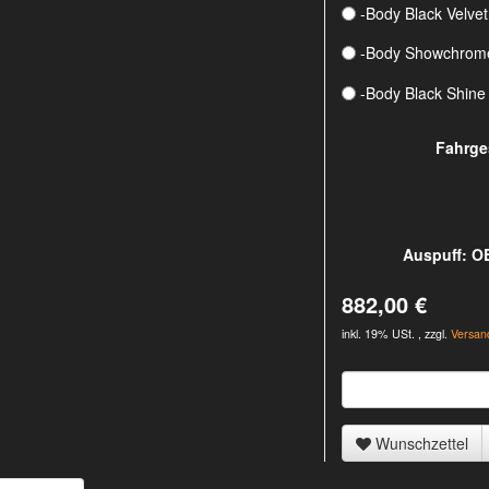
-Body Black Velve
-Body Showchrom
-Body Black Shine
Fahrge
Auspuff: O
882,00 €
inkl. 19% USt. , zzgl.
Versan
Wunschzettel