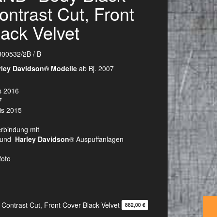
ontrast Cut, Front
ack Velvet
800532/2B / B
Harley Davidson®
Modelle
ab Bj. 2007
s 2016
7
bis 2015
erbindung mit
n und
Harley Davidson
® Auspuffanlagen
foto
 Contrast Cut, Front Cover Black Velvet
882,00 €