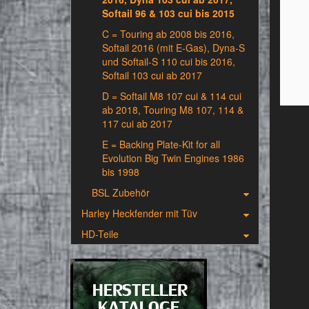
Softail 96 & 103 cui bis 2015
C = Touring ab 2008 bis 2016,
Softail 2016 (mit E-Gas), Dyna-S
und Softail-S 110 cui bis 2016,
Softail 103 cui ab 2017
D = Softail M8 107 cui & 114 cui
ab 2018, Touring M8 107, 114 &
117 cui ab 2017
E = Backing Plate-Kit for all
Evolution Big Twin Engines 1986
bis 1998
BSL Zubehör
Harley Heckfender mit Tüv
HD-Teile