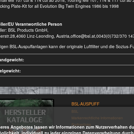
tail M8 107 cui & 114 cui ab 2018, Touring M8 107, 114 & 117 cui ab
king Plate-Kit for all Evolution Big Twin Engines 1986 bis 1998
ller/EU Verantwortliche Person
ller: BSL Products GmbH,
erstr.28,4060 Linz-Leonding, Austria,office@bsl.at,0043(0)732/370 14
nigen BSL-Auspuffanlagen kann der originale Luftfilter und die Sozius
andgewicht:
kelgewicht:
BSL-AUSPUFF
BSL
Markenrechtliche Informationen
Partnerlinks
eres Angebotes lassen wir Informationen zum Nutzerverhalten durc
öglichkeit, individuell zu jeder einzelnen Datenverarbeitung durc