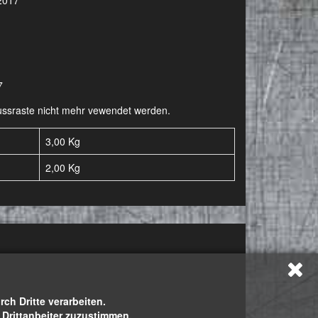
 2017
7
-Fussraste nicht mehr vewendet werden.
3,00 Kg
2,00
Kg
h Dritte verarbeiten.
h Drittanbeiter zuzustimmen.