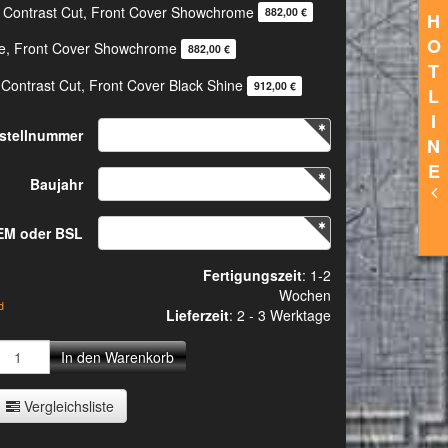
t Contrast Cut, Front Cover Showchrome
882,00 €
H
O
e, Front Cover Showchrome
882,00 €
T
 Contrast Cut, Front Cover Black Shine
912,00 €
L
I
stellnummer
N
E
Baujahr
EM oder BSL
Fertigungszeit
: 1-2
Wochen
d
Lieferzeit
:
2 - 3 Werktage
In den Warenkorb
Vergleichsliste