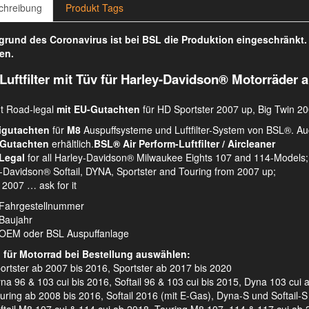
chreibung
Produkt Tags
rund des Coronavirus ist bei BSL die Produktion eingeschränkt
en.
Luftfilter mit Tüv für Harley-Davidson® Motorräder a
t Road-legal
mit EU-Gutachten
für HD Sportster 2007 up, Big Twin 20
gutachten
für
M8
Auspuffsysteme und Luftfilter-System von BSL®. Auc
Gutachten
erhältlich.
BSL® Air Perform-Luftfilter / Aircleaner
Legal
for all Harley-Davidson® Milwaukee Eights 107 and 114-Models;
-Davidson® Softail, DYNA, Sportster and Touring from 2007 up;
 2007 … ask for it
Fahrgestellnummer
Baujahr
OEM oder BSL Auspuffanlage
l für Motorrad bei Bestellung auswählen:
rtster ab 2007 bis 2016, Sportster ab 2017 bis 2020
a 96 & 103 cui bis 2016, Softail 96 & 103 cui bis 2015, Dyna 103 cui 
ring ab 2008 bis 2016, Softail 2016 (mit E-Gas), Dyna-S und Softail-S 