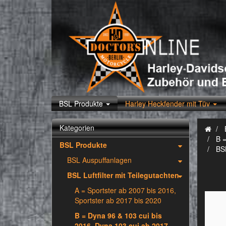
BSL Produkte
Harley Heckfender mit Tüv
Kategorien
B =
BSL Produkte
BS
BSL Auspuffanlagen
BSL Luftfilter mit Teilegutachten
A = Sportster ab 2007 bis 2016,
Sportster ab 2017 bis 2020
B = Dyna 96 & 103 cui bis
2016, Dyna 103 cui ab 2017,