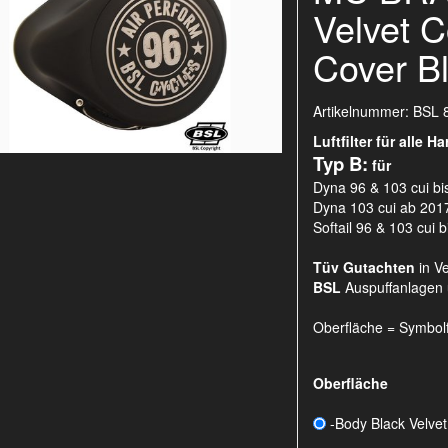
Velvet C
Cover Bl
Artikelnummer:
BSL 
Luftfilter für alle 
Typ B:
für
Dyna 96 & 103 cui bi
Dyna 103 cui ab 201
Softail 96 & 103 cui 
Tüv Gutachten
in V
BSL
Auspuffanlage
Oberfläche = Symbol
Oberfläche
-Body Black Velvet