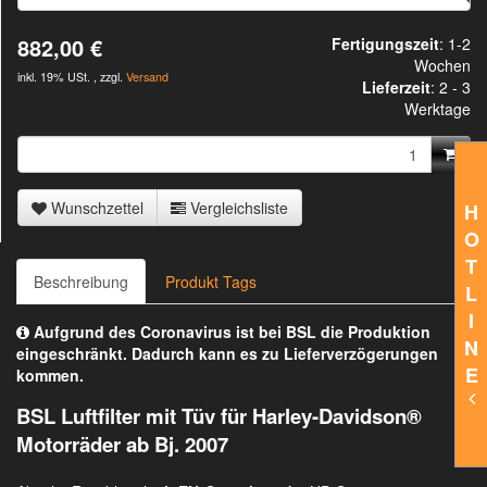
882,00 €
Fertigungszeit
: 1-2
Wochen
inkl. 19% USt. , zzgl.
Versand
Lieferzeit
:
2 - 3
Werktage
Wunschzettel
Vergleichsliste
H
O
T
Beschreibung
Produkt Tags
L
I
Aufgrund des Coronavirus ist bei BSL die Produktion
N
eingeschränkt. Dadurch kann es zu Lieferverzögerungen
E
kommen.
BSL Luftfilter mit Tüv für Harley-Davidson®
Motorräder ab Bj. 2007