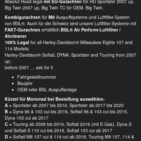
Absolut Road-legal
mit EU-Gutachten
für HD Sportster 2007 up,
Big Twin 2007 up, Big Twin TC für OEM. Big Twin.
Kombigutachten
für
M8
Auspuffsysteme und Luftfilter-System
von BSL®. Auch für die Schweiz sind unsere Luftfilter-Systeme mit
FAKT-Gutachten
erhältlich.
BSL® Air Perform-Luftfilter /
Aircleaner
100% Legal
for all Harley-Davidson® Milwaukee Eights 107 and
114-Models;
Harley-Davidson® Softail, DYNA, Sportster and Touring from 2007
up;
before 2007 … ask for it
Fahrgestellnummer
Baujahr
OEM oder BSL Auspuffanlage
Kürzel für Motorrad bei Bestellung auswählen:
A =
Sportster ab 2007 bis 2016, Sportster ab 2017 bis 2020
B =
Dyna 96 & 103 cui bis 2016, Softail 96 & 103 cui bis 2015,
Dyna 103 cui ab 2017
C =
Touring ab 2008 bis 2016, Softail 2016 (mit E-Gas), Dyna-S
und Softail-S 110 cui bis 2016, Softail 103 cui ab 2017
D =
Softail M8 107 cui & 114 cui ab 2018, Touring M8 107, 114 &