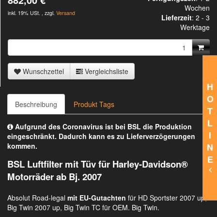
Wochen
inkl. 19% USt. , zzgl.
Versand
Lieferzeit
:
2 - 3
Werktage
Wunschzettel
Vergleichsliste
H
O
Beschreibung
Produkt Tags
T
L
Aufgrund des Coronavirus ist bei BSL die Produktion
I
eingeschränkt. Dadurch kann es zu Lieferverzögerungen
kommen.
N
E
BSL Luftfilter mit Tüv für Harley-Davidson®
Motorräder ab Bj. 2007
Absolut Road-legal
mit EU-Gutachten
für HD Sportster 2007 up,
Big Twin 2007 up, Big Twin TC für OEM. Big Twin.