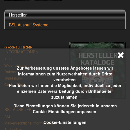
Hersteller
BSL Auspuff Systeme
GESETZLICHE
INFORMATIONEN
AGB
Widerrufsbelehrung
Zur Verbesserung unseres Angebotes lassen wir
Datenschutz
Informationen zum Nutzerverhalten durch Dritte
Impressum
verarbeiten.
Cookie-Einstellungen
Hier bieten wir Ihnen die Möglichkeit, individuell zu jeder
einzelnen Datenverarbeitung durch Drittanbeiter
zuzustimmen.
Diese Einstellungen können Sie jederzeit in unseren
BSL-AUSPUFF
Cookie-Einstellungen anpassen.
BSL
Cookie-Einstellungen
Markenrechtliche Informationen
Partnerlinks