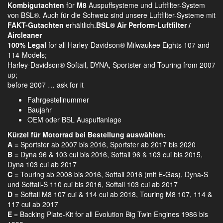
Kombigutachten
für
M8
Auspuffsysteme und Luftfilter-System
von BSL®. Auch für die Schweiz sind unsere Luftfilter-Systeme mit
FAKT-Gutachten
erhältlich.
BSL® Air Perform-Luftfilter /
Aircleaner
100% Legal
for all Harley-Davidson® Milwaukee Eights 107 and
114-Models;
Harley-Davidson® Softail, DYNA, Sportster and Touring from 2007
up;
before 2007 … ask for it
Fahrgestellnummer
Baujahr
OEM oder BSL Auspuffanlage
Kürzel für Motorrad bei Bestellung auswählen:
A =
Sportster ab 2007 bis 2016, Sportster ab 2017 bis 2020
B =
Dyna 96 & 103 cui bis 2016, Softail 96 & 103 cui bis 2015,
Dyna 103 cui ab 2017
C =
Touring ab 2008 bis 2016, Softail 2016 (mit E-Gas), Dyna-S
und Softail-S 110 cui bis 2016, Softail 103 cui ab 2017
D =
Softail M8 107 cui & 114 cui ab 2018, Touring M8 107, 114 &
117 cui ab 2017
E
= Backing Plate-Kit for all Evolution Big Twin Engines 1986 bis