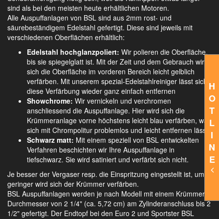
sind als bei den meisten heute erhältlichen Motoren.
Alle Auspuffanlagen von BSL sind aus 2mm rost- und
säurebeständigem Edelstahl gefertigt. Diese sind jeweils mit
verschiedenen Oberflächen erhältlich:
Edelstahl hochglanzpoliert:
Wir polieren die Oberfläche,
bis sie spiegelglatt ist. Mit der Zeit und dem Gebrauch wird
sich die Oberfläche im vorderen Bereich leicht gelblich
verfärben. Mit unserem spezial-Edelstahlreiniger lässt sich
H
diese Verfärbung wieder ganz einfach entfernen
O
Showchrome:
Wir vernickeln und verchromen
T
anschliessend die Auspuffanlage. Hier wird sich die
Krümmeranlage vorne höchstens leicht blau verfärben, was
L
sich mit Chrompolitur problemlos und leicht entfernen lässt.
I
Schwarz matt:
Mit einem speziell von BSL entwickelten
N
Verfahren beschichten wir Ihre Auspuffanlage in
E
tiefschwarz. Sie wird satiniert und verfärbt sich nicht.
Je besser der Vergaser resp. die Einspritzung eingestellt ist, umso
geringer wird sich der Krümmer verfärben.
BSL Auspuffanlagen werden je nach Modell mit einem Krümmer
Durchmesser von 2 1/4" (ca. 5,72 cm) am Zylinderanschluss bis 2
1/2" gefertigt. Der Endtopf bei den Euro 2 und Sportster BSL