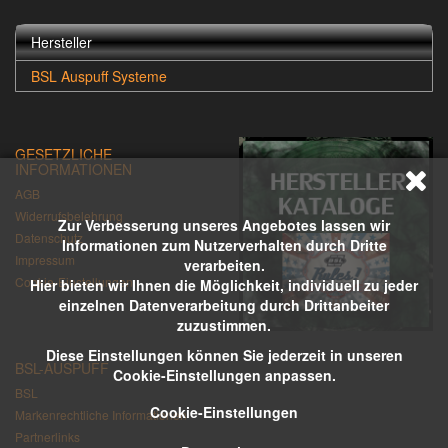
Hersteller
BSL Auspuff Systeme
GESETZLICHE
INFORMATIONEN
AGB
Widerrufsbelehrung
Zur Verbesserung unseres Angebotes lassen wir
Datenschutz
Informationen zum Nutzerverhalten durch Dritte
Impressum
verarbeiten.
Cookie-Einstellungen
Hier bieten wir Ihnen die Möglichkeit, individuell zu jeder
einzelnen Datenverarbeitung durch Drittanbeiter
zuzustimmen.
Diese Einstellungen können Sie jederzeit in unseren
BSL-AUSPUFF
Cookie-Einstellungen anpassen.
BSL
Cookie-Einstellungen
Markenrechtliche Informationen
Partnerlinks