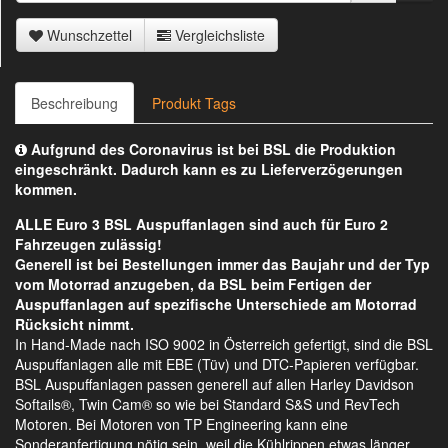
Wunschzettel
Vergleichsliste
Beschreibung
Produkt Tags
Aufgrund des Coronavirus ist bei BSL die Produktion
eingeschränkt. Dadurch kann es zu Lieferverzögerungen
kommen.
ALLE Euro 3 BSL Auspuffanlagen sind auch für Euro 2
Fahrzeugen zulässig!
Generell ist bei Bestellungen immer das Baujahr und der Typ
vom Motorrad anzugeben, da BSL beim Fertigen der
Auspuffanlagen auf spezifische Unterschiede am Motorrad
Rücksicht nimmt.
In Hand-Made nach ISO 9002 in Österreich gefertigt, sind die BSL
Auspuffanlagen alle mit EBE (Tüv) und DTC-Papieren verfügbar.
BSL Auspuffanlagen passen generell auf allen Harley Davidson
Softails®, Twin Cam® so wie bei Standard S&S und RevTech
Motoren. Bei Motoren von TP Engineering kann eine
Sonderanfertigung nötig sein, weil die Kühlrippen etwas länger