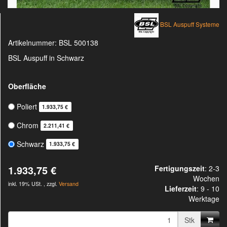
BSL Auspuff Systeme
Artikelnummer:
BSL 500138
BSL Auspuff in Schwarz
Oberfläche
Poliert
1.933,75 €
Chrom
2.211,41 €
Schwarz
1.933,75 €
1.933,75 €
Fertigungszeit
: 2-3
Wochen
inkl. 19% USt. , zzgl.
Versand
Lieferzeit
:
9 - 10
Werktage
Stk