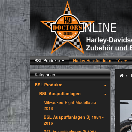
BSL Produkte
Harley Heckfender mit Tüv
Kategorien
BSL Produkte
BSL Auspuffanlagen
Milwaukee-Eight Modelle ab
2018
BSL Auspuffanlagen Bj.1984 -
2016
BSL Auspuffanlagen Bj.1984 -