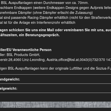
 BSL Auspuffanlagen einen Durchmesser von ca. 70mm.
schbare Endkappen (weitere Endkappen-Designs gegen Aufpreis liefe
nehmbare Dämpfer (ohne Dämpfer erlischt die Zulassung)
al sind passende Racing-Dämpfer erhältlich (nicht für den Straßenver
l ist für die Anlage ein Interferenzrohr erhältlich
ragen schicken Sie uns eine Mail oder vereinbaren Sie mit uns, a
äftszeiten, ein Beratungsgespräch.
ller/EU Verantwortliche Person
ller: BSL Products GmbH,
erstr.28,4060 Linz-Leonding, Austria,office@bsl.at,0043(0)732/370 14
nigen BSL-Auspuffanlagen kann der originale Luftfilter und die Sozius
andgewicht:
kelgewicht: