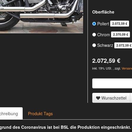
Oberfläche
Poliert
2.072,59 €
Chrom
2.370,09 €
Schwarz
2.072,59 €
2.072,59 €
inkl. 19% USt. , zzgl.
Versan
Wunschzettel
chreibung
Produkt Tags
rund des Coronavirus ist bei BSL die Produktion eingeschränkt