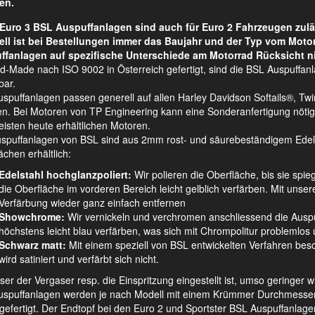
en.
Euro 3 BSL Auspuffanlagen sind auch für Euro 2 Fahrzeugen zulä
ell ist bei Bestellungen immer das Baujahr und der Typ vom Moto
ffanlagen auf spezifische Unterschiede am Motorrad Rücksicht n
d-Made nach ISO 9002 in Österreich gefertigt, sind die BSL Auspuffan
bar.
spuffanlagen passen generell auf allen Harley Davidson Softails®, 
n. Bei Motoren von TP Engineering kann eine Sonderanfertigung nötig s
isten heute erhältlichen Motoren.
uspuffanlagen von BSL sind aus 2mm rost- und säurebeständigem Edelsta
ächen erhältlich:
Edelstahl hochglanzpoliert:
Wir polieren die Oberfläche, bis sie spie
die Oberfläche im vorderen Bereich leicht gelblich verfärben. Mit unsere
Verfärbung wieder ganz einfach entfernen
Showchrome:
Wir vernickeln und verchromen anschliessend die Auspu
höchstens leicht blau verfärben, was sich mit Chrompolitur problemlos u
Schwarz matt:
Mit einem speziell von BSL entwickelten Verfahren besch
wird satiniert und verfärbt sich nicht.
ser der Vergaser resp. die Einspritzung eingestellt ist, umso geringer 
spuffanlagen werden je nach Modell mit einem Krümmer Durchmesser v
 gefertigt. Der Endtopf bei den Euro 2 und Sportster BSL Auspuffanl