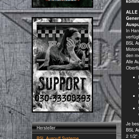
komm
ALLE 
Gener
Auspu
In Han
verfüg
BSL Au
Motore
den me
Alle A
Oberfl
Je bes
Hersteller
BSL Au
2 1/2"
BSL Auspuff Systeme