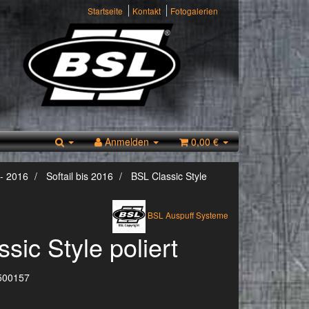
Startseite
Kontakt
Fotogalerien
Anmelden
0,00 €
- 2016
Softail bis 2016
BSL Classic Style
BSL Auspuff Systeme
sic Style poliert
500157