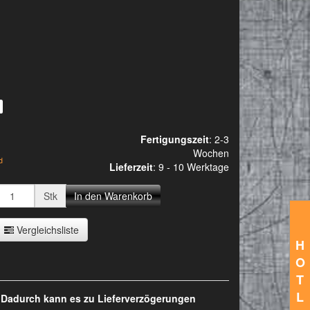
Fertigungszeit
: 2-3
Wochen
d
Lieferzeit
:
9 - 10 Werktage
Stk
In den Warenkorb
Vergleichsliste
H
O
T
L
. Dadurch kann es zu Lieferverzögerungen