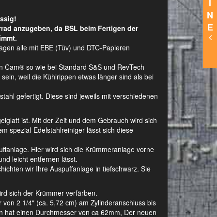
I
N
ssig!
E
rrad anzugeben, da BSL beim Fertigen der
immt.
lagen alle mit EBE (Tüv) und DTC-Papieren
Twin Cam® so wie bei Standard S&S und RevTech
ein, weil die Kühlrippen etwas länger sind als bei
hl gefertigt. Diese sind jeweils mit verschiedenen
gelglatt ist. Mit der Zeit und dem Gebrauch wird sich
m spezial-Edelstahlreiniger lässt sich diese
ffanlage. Hier wird sich die Krümmeranlage vorne
nd leicht entfernen lässt.
ichten wir Ihre Auspuffanlage in tiefschwarz. Sie
wird sich der Krümmer verfärben.
on 2 1/4" (ca. 5,72 cm) am Zylinderanschluss bis
agen hat einen Durchmesser von ca 62mm, Der neuen