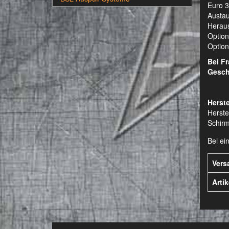
Euro 3
Austau
Heraus
Option
Optiona
Bei F
Gesch
Herste
Herste
Schirm
Bei ei
Vers
Arti