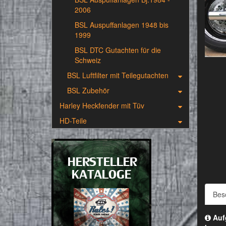
2006
BSL Auspuffanlagen 1948 bis
1999
BSL DTC Gutachten für die
Schweiz
BSL Luftfilter mit Teilegutachten
BSL Zubehör
Harley Heckfender mit Tüv
HD-Teile
Bes
Aufg