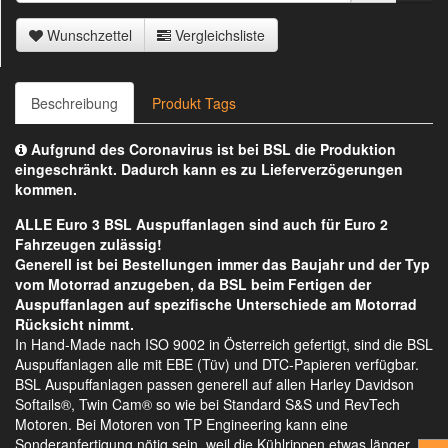
Wunschzettel
Vergleichsliste
Beschreibung
Produkt Tags
Aufgrund des Coronavirus ist bei BSL die Produktion
eingeschränkt. Dadurch kann es zu Lieferverzögerungen
kommen.
ALLE Euro 3 BSL Auspuffanlagen sind auch für Euro 2
Fahrzeugen zulässig!
Generell ist bei Bestellungen immer das Baujahr und der Typ
vom Motorrad anzugeben, da BSL beim Fertigen der
Auspuffanlagen auf spezifische Unterschiede am Motorrad
Rücksicht nimmt.
In Hand-Made nach ISO 9002 in Österreich gefertigt, sind die BSL
Auspuffanlagen alle mit EBE (Tüv) und DTC-Papieren verfügbar.
BSL Auspuffanlagen passen generell auf allen Harley Davidson
Softails®, Twin Cam® so wie bei Standard S&S und RevTech
Motoren. Bei Motoren von TP Engineering kann eine
Sonderanfertigung nötig sein, weil die Kühlrippen etwas länger