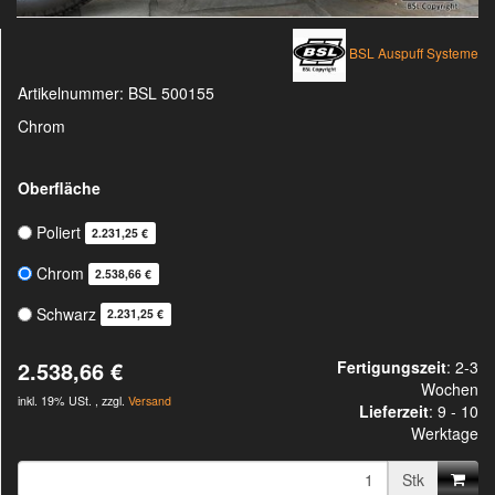
BSL Auspuff Systeme
Artikelnummer:
BSL 500155
Chrom
Oberfläche
Poliert
2.231,25 €
Chrom
2.538,66 €
Schwarz
2.231,25 €
2.538,66 €
Fertigungszeit
: 2-3
Wochen
inkl. 19% USt. , zzgl.
Versand
Lieferzeit
:
9 - 10
Werktage
Stk