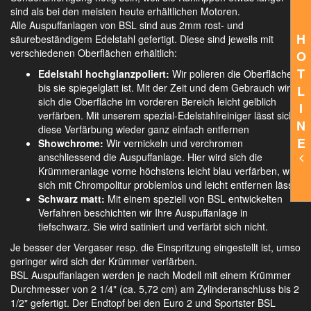
sind als bei den meisten heute erhältlichen Motoren.
Alle Auspuffanlagen von BSL sind aus 2mm rost- und
H
säurebeständigem Edelstahl gefertigt. Diese sind jeweils mit
verschiedenen Oberflächen erhältlich:
O
T
Edelstahl hochglanzpoliert:
Wir polieren die Oberfläche,
bis sie spiegelglatt ist. Mit der Zeit und dem Gebrauch wird
L
sich die Oberfläche im vorderen Bereich leicht gelblich
I
verfärben. Mit unserem spezial-Edelstahlreiniger lässt sich
N
diese Verfärbung wieder ganz einfach entfernen
E
Showchrome:
Wir vernickeln und verchromen
anschliessend die Auspuffanlage. Hier wird sich die
Krümmeranlage vorne höchstens leicht blau verfärben, was
sich mit Chrompolitur problemlos und leicht entfernen lässt.
Schwarz matt:
Mit einem speziell von BSL entwickelten
Verfahren beschichten wir Ihre Auspuffanlage in
tiefschwarz. Sie wird satiniert und verfärbt sich nicht.
Je besser der Vergaser resp. die Einspritzung eingestellt ist, umso
geringer wird sich der Krümmer verfärben.
BSL Auspuffanlagen werden je nach Modell mit einem Krümmer
Durchmesser von 2 1/4" (ca. 5,72 cm) am Zylinderanschluss bis 2
1/2" gefertigt. Der Endtopf bei den Euro 2 und Sportster BSL