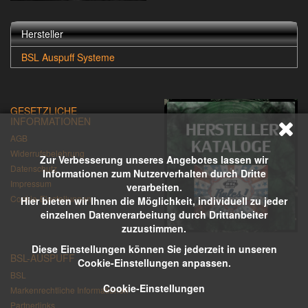
Hersteller
BSL Auspuff Systeme
GESETZLICHE
INFORMATIONEN
AGB
Widerrufsbelehrung
Zur Verbesserung unseres Angebotes lassen wir
Datenschutz
Informationen zum Nutzerverhalten durch Dritte
Impressum
verarbeiten.
Cookie-Einstellungen
Hier bieten wir Ihnen die Möglichkeit, individuell zu jeder
einzelnen Datenverarbeitung durch Drittanbeiter
zuzustimmen.
Diese Einstellungen können Sie jederzeit in unseren
BSL-AUSPUFF
Cookie-Einstellungen anpassen.
BSL
Cookie-Einstellungen
Markenrechtliche Informationen
Partnerlinks