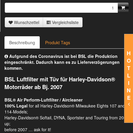
Wunschzettel
Vergleichsliste
Beschreibung
Produkt Tags
H
Aufgrund des Coronavirus ist bei BSL die Produktion
O
eingeschränkt. Dadurch kann es zu Lieferverzögerungen
T
kommen.
L
BSL Luftfilter mit Tüv für Harley-Davidson®
I
Motorräder ab Bj. 2007
N
E
BSL® Air Perform-Luftfilter / Aircleaner
100% Legal
for all Harley-Davidson® Milwaukee Eights 107 and
114-Models;
Harley-Davidson® Softail, DYNA, Sportster and Touring from 2007
up;
before 2007 … ask for it!