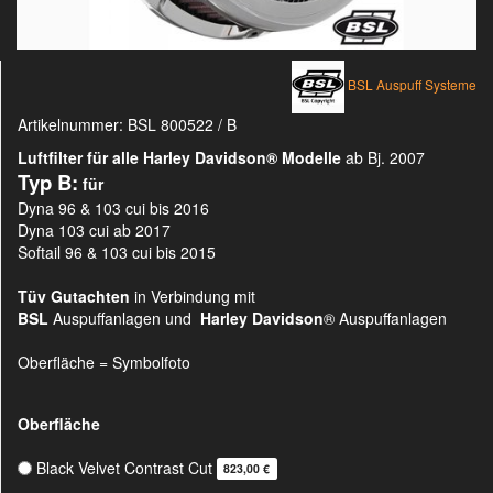
BSL Auspuff Systeme
Artikelnummer:
BSL 800522 / B
Luftfilter für alle Harley Davidson®
Modelle
ab Bj. 2007
Typ B:
für
Dyna 96 & 103 cui bis 2016
Dyna 103 cui ab 2017
Softail 96 & 103 cui bis 2015
Tüv Gutachten
in Verbindung mit
BSL
Auspuffanlagen und
Harley Davidson
® Auspuffanlagen
Oberfläche = Symbolfoto
Oberfläche
Black Velvet Contrast Cut
823,00 €