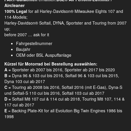
Aircleaner
100% Legal
for all Harley-Davidson® Milwaukee Eights 107 and
114-Models;
Harley-Davidson® Softail, DYNA, Sportster and Touring from 2007
up;
before 2007 … ask for it
Fahrgestellnummer
Baujahr
OEM oder BSL Auspuffanlage
Kürzel für Motorrad bei Bestellung auswählen:
A =
Sportster ab 2007 bis 2016, Sportster ab 2017 bis 2020
B =
Dyna 96 & 103 cui bis 2016, Softail 96 & 103 cui bis 2015,
Dyna 103 cui ab 2017
C =
Touring ab 2008 bis 2016, Softail 2016 (mit E-Gas), Dyna-S
und Softail-S 110 cui bis 2016, Softail 103 cui ab 2017
D =
Softail M8 107 cui & 114 cui ab 2018, Touring M8 107, 114 &
117 cui ab 2017
E
= Backing Plate-Kit for all Evolution Big Twin Engines 1986 bis
1998