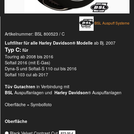
BSL Auspuff Systeme
Artikelnummer:
BSL 800523 / C
Luftfilter für alle Harley Davidson®
Modelle
ab Bj. 2007
Typ C:
für
Touring ab 2008 bis 2016
Softail 2016 (mit E-Gas)
Dyna-S und Softail-S 110 cui bis 2016
Softail 103 cui ab 2017
Tüv Gutachten
in Verbindung mit
BSL
Auspuffanlagen und
Harley Davidson
® Auspuffanlagen
Oberfläche = Symbolfoto
Oberfläche
Black Velvet Contrast Cut
823,00 €