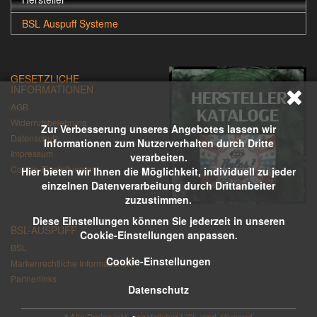
BSL Auspuff Systeme
GESETZLICHE
INFORMATIONEN
AGB
Widerrufsbelehrung
Zur Verbesserung unseres Angebotes lassen wir
Datenschutz
Informationen zum Nutzerverhalten durch Dritte
Impressum
verarbeiten.
Cookie-Einstellungen
Hier bieten wir Ihnen die Möglichkeit, individuell zu jeder
einzelnen Datenverarbeitung durch Drittanbeiter
zuzustimmen.
Diese Einstellungen können Sie jederzeit in unseren
BSL-AUSPUFF
Cookie-Einstellungen anpassen.
BSL
Cookie-Einstellungen
Markenrechtliche Informationen
Partnerlinks
Datenschutz
*
Alle Preise inkl. gesetzlicher USt., zzgl.
Versand