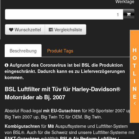
Werktage
Wunschzettel
Vergleichsliste
H
Beschreibung
Produkt Tags
O
T
Aufgrund des Coronavirus ist bei BSL die Produktion
eingeschränkt. Dadurch kann es zu Lieferverzögerungen
L
kommen.
I
BSL Luftfilter mit Tüv für Harley-Davidson®
N
E
Motorräder ab Bj. 2007
Absolut Road-legal
mit EU-Gutachten
für HD Sportster 2007 up,
Big Twin 2007 up, Big Twin TC für OEM. Big Twin.
Kombigutachten
für
M8
Auspuffsysteme und Luftfilter-System
von BSL®. Auch für die Schweiz sind unsere Luftfilter-Systeme mit
FAKT-Gutachten
erhältlich.
BSL® Air Perform-Luftfilter /