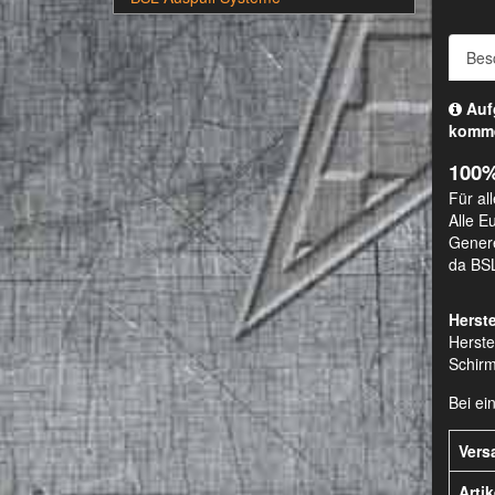
Bes
Aufg
komm
100
Für al
Alle E
Genere
da BSL
Herste
Herste
Schirm
Bei ei
Vers
Arti