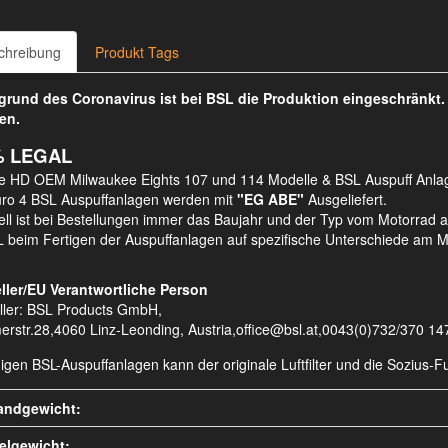
chreibung
Produkt Tags
rund des Coronavirus ist bei BSL die Produktion eingeschränkt
en.
% LEGAL
le HD OEM Milwaukee Eights 107 und 114 Modelle & BSL Auspuff Anla
uro 4 BSL Auspuffanlagen werden mit
"EG ABE"
Ausgeliefert.
ll ist bei Bestellungen immer das Baujahr und der Typ vom Motorrad 
 beim Fertigen der Auspuffanlagen auf spezifische Unterschiede am M
ller/EU Verantwortliche Person
ller: BSL Products GmbH,
erstr.28,4060 Linz-Leonding, Austria,office@bsl.at,0043(0)732/370 14
nigen BSL-Auspuffanlagen kann der originale Luftfilter und die Sozius
andgewicht:
kelgewicht: