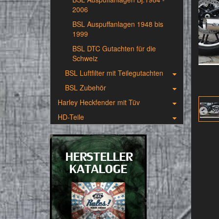
2006
BSL Auspuffanlagen 1948 bis
1999
BSL DTC Gutachten für die
Schweiz
BSL Luftfilter mit Teilegutachten
BSL Zubehör
Harley Heckfender mit Tüv
HD-Teile