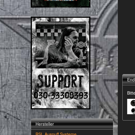
End
Bit
Hersteller
BSL Auspuff Systeme