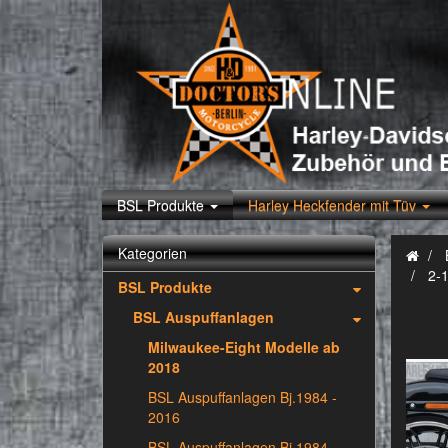
BSL Produkte
Harley Heckfender mit Tüv
Kategorien
2-1
BSL Produkte
BSL Auspuffanlagen
Milwaukee-Eight Modelle ab
2018
BSL Auspuffanlagen Bj.1984 -
2016
BSL Auspuffanlagen Bj.1984 -