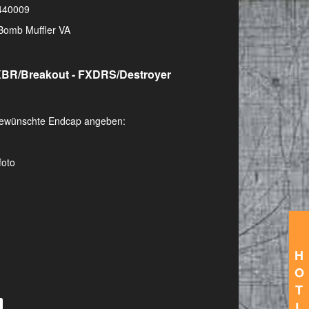
440009
Bomb Muffler VA
XBR/Breakout - FXDRS/Destroyer
e gewünschte Endcap angeben:
foto
H
O
T
L