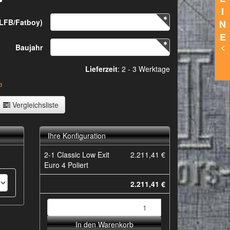
I
FLFB/Fatboy)
N
E
Baujahr
Lieferzeit
:
2 - 3 Werktage
d
Vergleichsliste
Ihre Konfiguration
2-1 Classic Low Exit
2.211,41 €
Euro 4 Poliert
2.211,41 €
In den Warenkorb