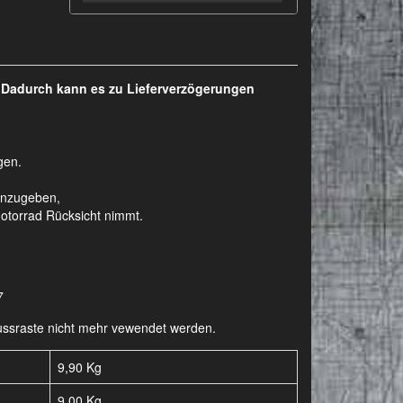
. Dadurch kann es zu Lieferverzögerungen
gen.
anzugeben,
otorrad Rücksicht nimmt.
7
-Fussraste nicht mehr vewendet werden.
9,90 Kg
9,00
Kg