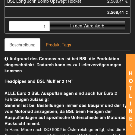
BSL Long John Bomb Upswept Rocket
2.568,41 €
2.568,41 €
In den Warenkorb
Beschreibung
Produkt Tags
Aufgrund des Coronavirus ist bei BSL die Produktion
eingeschränkt. Dadurch kann es zu Lieferverzögerungen
kommen.
H
O
Headpipes and BSL Muffler 2 1/4"
T
ALLE Euro 3 BSL Auspuffanlagen sind auch für Euro 2
L
Fahrzeugen zulässig!
I
Generell ist bei Bestellungen immer das Baujahr und der Typ
N
vom Motorrad anzugeben, da BSL beim Fertigen der
Auspuffanlagen auf spezifische Unterschiede am Motorrad
E
Rücksicht nimmt.
In Hand-Made nach ISO 9002 in Österreich gefertigt, sind die BSL