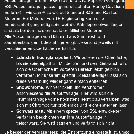
Auspuffanlagen alle mit EBE (Tüv) und DTC-Papieren verfügbar.
BSL Auspuffanlagen passen generell auf allen Harley Davidson
Softails®, Twin Cam® so wie bei Standard S&S und RevTech
Motoren. Bei Motoren von TP Engineering kann eine
Sonderanfertigung nötig sein, weil die Kühlrippen etwas länger
sind als bei den meisten heute erhältlichen Motoren.
Alle Auspuffanlagen von BSL sind aus 2mm rost- und
säurebeständigem Edelstahl gefertigt. Diese sind jeweils mit
verschiedenen Oberflächen erhältlich:
Edelstahl hochglanzpoliert:
Wir polieren die Oberfläche,
bis sie spiegelglatt ist. Mit der Zeit und dem Gebrauch wird
sich die Oberfläche im vorderen Bereich leicht gelblich
verfärben. Mit unserem spezial-Edelstahlreiniger lässt sich
diese Verfärbung wieder ganz einfach entfernen
Showchrome:
Wir vernickeln und verchromen
anschliessend die Auspuffanlage. Hier wird sich die
Krümmeranlage vorne höchstens leicht blau verfärben, was
sich mit Chrompolitur problemlos und leicht entfernen lässt.
Schwarz matt:
Mit einem speziell von BSL entwickelten
Verfahren beschichten wir Ihre Auspuffanlage in
tiefschwarz. Sie wird satiniert und verfärbt sich nicht.
Je besser der Vergaser resp. die Einspritzung eingestellt ist, umso