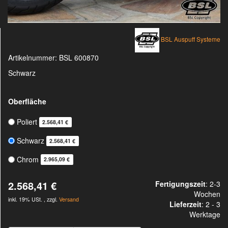
BSL Auspuff Systeme
Artikelnummer:
BSL 600870
Schwarz
Oberfläche
Poliert
2.568,41 €
Schwarz
2.568,41 €
Chrom
2.965,09 €
2.568,41 €
Fertigungszeit
: 2-3
Wochen
inkl. 19% USt. , zzgl.
Versand
Lieferzeit
:
2 - 3
Werktage